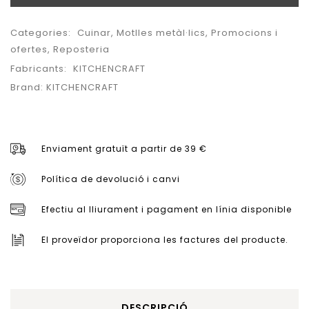
Categories:
Cuinar
,
Motlles metàl·lics
,
Promocions i
ofertes
,
Reposteria
Fabricants:
KITCHENCRAFT
Brand:
KITCHENCRAFT
Enviament gratuït a partir de 39 €
Política de devolució i canvi
Efectiu al lliurament i pagament en línia disponible
El proveïdor proporciona les factures del producte.
DESCRIPCIÓ