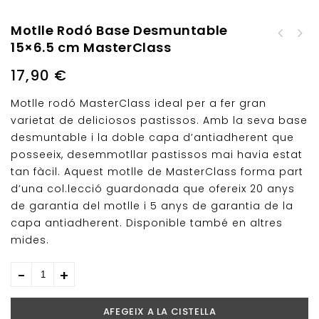
Motlle Rodó Base Desmuntable
Motlle Springform
15×6.5 cm MasterClass
Motlle Rodó
Desmuntable Lekue
Desmuntable 23x7 cm
17,90
€
MasterClass
Motlle rodó MasterClass ideal per a fer gran
varietat de deliciosos pastissos. Amb la seva base
desmuntable i la doble capa d’antiadherent que
posseeix, desemmotllar pastissos mai havia estat
tan fàcil. Aquest motlle de MasterClass forma part
d’una col.lecció guardonada que ofereix 20 anys
de garantia del motlle i 5 anys de garantia de la
capa antiadherent. Disponible també en altres
mides.
AFEGEIX A LA CISTELLA