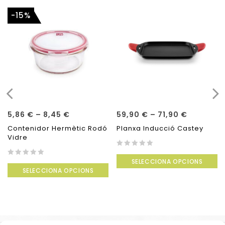
-15%
5,86
€
–
8,45
€
59,90
€
–
71,90
€
Contenidor Hermètic Rodó
Planxa Inducció Castey
Vidre
0
SELECCIONA OPCIONS
0
out
SELECCIONA OPCIONS
out
of
of
5
5