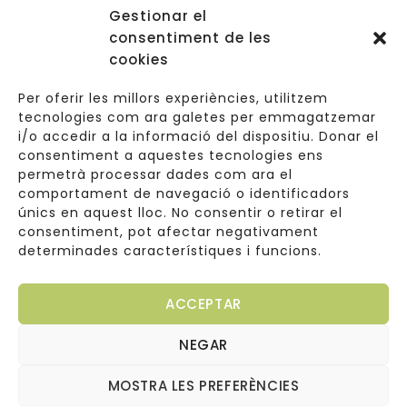
Gestionar el
Accessos
consentiment de les
Navegació
cookies
Informació Legal
Per oferir les millors experiències, utilitzem
tecnologies com ara galetes per emmagatzemar
i/o accedir a la informació del dispositiu. Donar el
consentiment a aquestes tecnologies ens
Carrer de Valldoreix 45, 08172 Sant Cugat del Vallès
permetrà processar dades com ara el
comportament de navegació o identificadors
933 157 807 | 691967537
únics en aquest lloc. No consentir o retirar el
consentiment, pot afectar negativament
info@cuinetes.shop
determinades característiques i funcions.
ACCEPTAR
NEGAR
Copyright © 2026
Web dissenyada per
Cuinetes
MOSTRA LES PREFERÈNCIES
Arantxaengancha