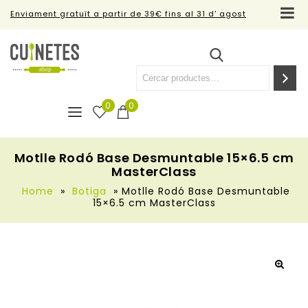
Enviament gratuït a partir de 39€ fins al 31 d' agost
0
0
Motlle Rodó Base Desmuntable 15×6.5 cm
MasterClass
Home
»
Botiga
»
Motlle Rodó Base Desmuntable
15×6.5 cm MasterClass
🔍