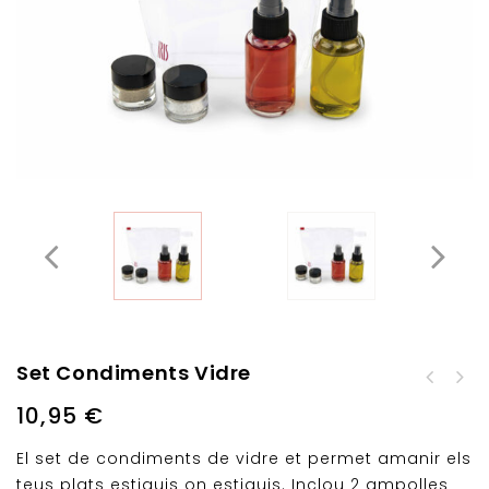
Set Condiments Vidre
Lunchbag City + 2 x
10,95
€
0.6 L Contenidors
El set de condiments de vidre et permet amanir els
teus plats estiguis on estiguis. Inclou 2 ampolles