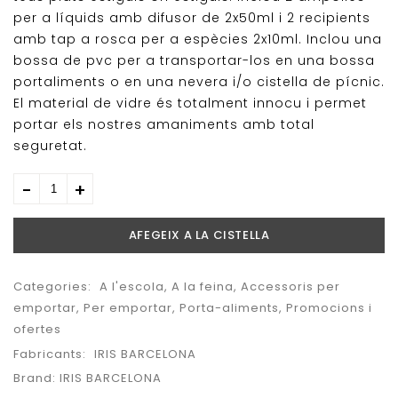
per a líquids amb difusor de 2x50ml i 2 recipients
amb tap a rosca per a espècies 2x10ml. Inclou una
bossa de pvc per a transportar-los en una bossa
portaliments o en una nevera i/o cistella de pícnic.
El material de vidre és totalment innocu i permet
portar els nostres amaniments amb total
seguretat.
AFEGEIX A LA CISTELLA
Categories:
A l'escola
,
A la feina
,
Accessoris per
emportar
,
Per emportar
,
Porta-aliments
,
Promocions i
ofertes
Fabricants:
IRIS BARCELONA
Brand:
IRIS BARCELONA