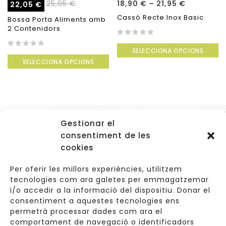
25,95
€
18,90
€
–
21,95
€
22,05
€
Cassó Recte Inox Basic
Bossa Porta Aliments amb
2 Contenidors
0
SELECCIONA OPCIONS
out
0
of
SELECCIONA OPCIONS
out
5
of
5
Gestionar el
Accessos
consentiment de les
Navegació
cookies
Informació Legal
Per oferir les millors experiències, utilitzem
tecnologies com ara galetes per emmagatzemar
i/o accedir a la informació del dispositiu. Donar el
consentiment a aquestes tecnologies ens
Carrer de Valldoreix 45, 08172 Sant Cugat del Vallès
permetrà processar dades com ara el
comportament de navegació o identificadors