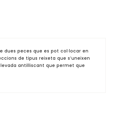
 de dues peces que es pot col·locar en
ccions de tipus reixeta que s’uneixen
evada antilliscant que permet que