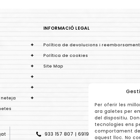
INFORMACIÓ LEGAL
Política de devolucions i reemborsament
Política de cookies
Site Map
Gest
 neteja
Per oferir les mil
netes
ara galetes per e
del dispositiu. D
tecnologies ens p
comportament de 
gat
933 157 807 | 691967537
aquest lloc. No co