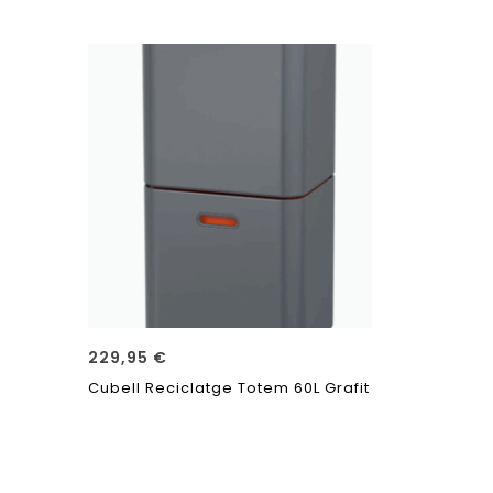
229,95
€
19,90
€
Cubell Reciclatge Totem 60L Grafit
Portarotll