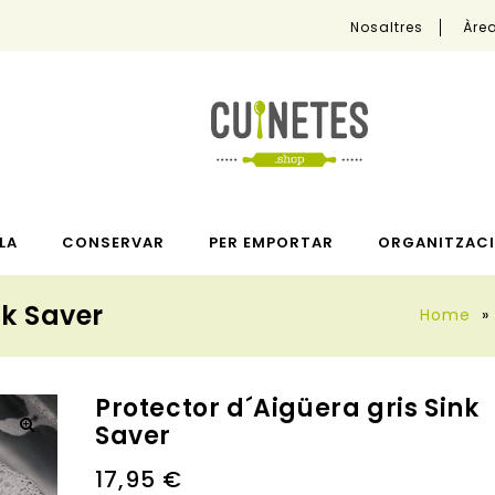
Nosaltres
Àrea
LA
CONSERVAR
PER EMPORTAR
ORGANITZACI
nk Saver
Home
»
Protector d´Aigüera gris Sink
Saver
🔍
17,95
€