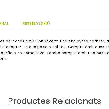
ONAL
RESSENYES (0)
la més delicades amb Sink Saver™, una enginyosa catifeta
er a adaptar-se a la posició del tap. Compta amb dues se
uperfície de goma tova. També compta amb una base el
ment.
Productes Relacionats