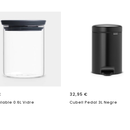
€
32,95
€
ilable 0.6L Vidre
Cubell Pedal 3L Negre