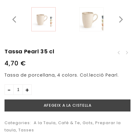
Tassa Pearl 35 cl
Motlle Desmontable
Plat Postre 19 cm
Moka 20cm
4,70
€
Pearl
Tassa de porcellana, 4 colors. Col.lecció Pearl.
AFEGEIX A LA CISTELLA
Categories:
A la Taula
,
Cafè & Te
,
Gots
,
Preparar la
taula
,
Tasses