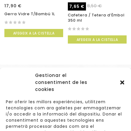
17,90
€
8,50
€
7,65
€
Gerra Vidre T/Bambú 1L
Cafetera / Tetera d’Èmbol
350 ml
0
AFEGEIX A LA CISTELLA
out
0
of
AFEGEIX A LA CISTELLA
out
5
of
5
Gestionar el
Accessos
consentiment de les
Navegació
cookies
Informació Legal
Per oferir les millors experiències, utilitzem
tecnologies com ara galetes per emmagatzemar
i/o accedir a la informació del dispositiu. Donar el
consentiment a aquestes tecnologies ens
Carrer de Valldoreix 45, 08172 Sant Cugat del Vallès
permetrà processar dades com ara el