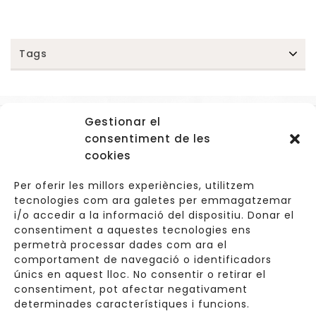
Tags
Gestionar el
Accessos
consentiment de les
Navegació
cookies
Informació Legal
Per oferir les millors experiències, utilitzem
tecnologies com ara galetes per emmagatzemar
i/o accedir a la informació del dispositiu. Donar el
consentiment a aquestes tecnologies ens
Carrer de Valldoreix 45, 08172 Sant Cugat del Vallès
permetrà processar dades com ara el
comportament de navegació o identificadors
933 157 807 | 691967537
únics en aquest lloc. No consentir o retirar el
consentiment, pot afectar negativament
info@cuinetes.shop
determinades característiques i funcions.