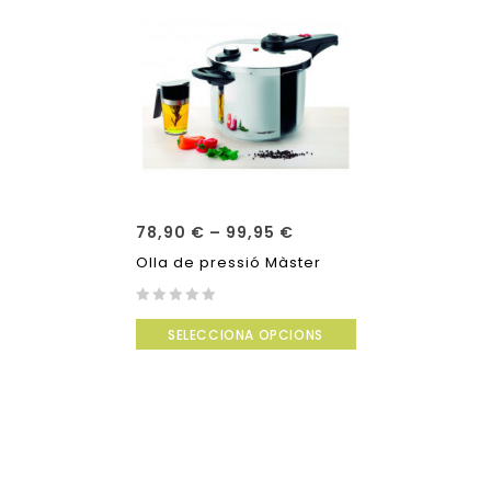
78,90
€
–
99,95
€
Olla de pressió Màster
0
SELECCIONA OPCIONS
out
of
5