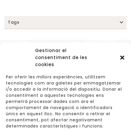
Tags
Gestionar el
Accessos
consentiment de les
Navegació
cookies
Informació Legal
Per oferir les millors experiències, utilitzem
tecnologies com ara galetes per emmagatzemar
i/o accedir a la informació del dispositiu. Donar el
consentiment a aquestes tecnologies ens
Carrer de Valldoreix 45, 08172 Sant Cugat del Vallès
permetrà processar dades com ara el
comportament de navegació o identificadors
933 157 807 | 691967537
únics en aquest lloc. No consentir o retirar el
consentiment, pot afectar negativament
info@cuinetes.shop
determinades característiques i funcions.