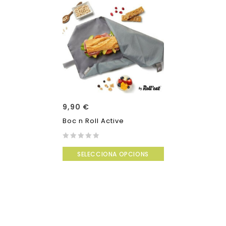
9,90
€
Boc n Roll Active
0
SELECCIONA OPCIONS
out
of
5