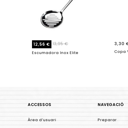
13,95
€
3,30
12,56
€
Copa V
Escumadora Inox Elite
ACCESSOS
NAVEGACIÓ
Àrea d’usuari
Preparar