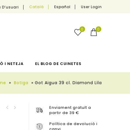
User Login
Català
Español
 D’usuari
0
0
Ó I NETEJA
EL BLOG DE CUINETES
me
»
Botiga
»
Got Aigua 39 cl. Diamond Lila
Enviament gratuït a
Got Aigua 39 cl
partir de 39 €
Got Aigua 39 cl.
Diamond Blau
Diamond Transparent
Política de devolució i
canvi