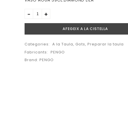
VASO AGUA 39CL.DIAMOND LILA
AFEGEIX A LA CISTELLA
Categories:
A la Taula
,
Gots
,
Preparar la taula
Fabricants:
PENGO
Brand:
PENGO