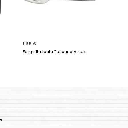
1,95
€
9,95
€
–
1
Forquilla taula Toscana Arcos
Setrill Pir
s