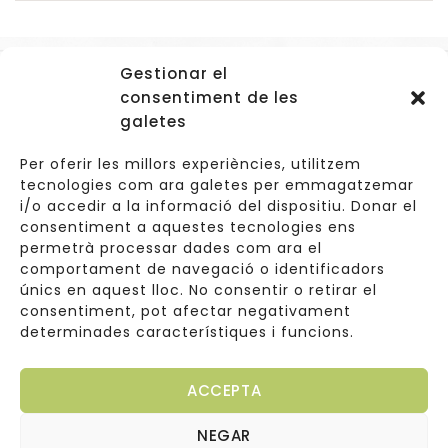
Gestionar el
Accessos
consentiment de les
Navegació
galetes
Informació Legal
Per oferir les millors experiències, utilitzem
tecnologies com ara galetes per emmagatzemar
i/o accedir a la informació del dispositiu. Donar el
consentiment a aquestes tecnologies ens
Carrer de Valldoreix 45, 08172 Sant Cugat del Vallès
permetrà processar dades com ara el
comportament de navegació o identificadors
933 157 807 | 691967537
únics en aquest lloc. No consentir o retirar el
consentiment, pot afectar negativament
info@cuinetes.shop
determinades característiques i funcions.
ACCEPTA
NEGAR