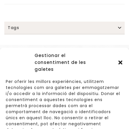
Tags
Gestionar el
Accessos
consentiment de les
Navegació
galetes
Informació Legal
Per oferir les millors experiències, utilitzem
tecnologies com ara galetes per emmagatzemar
i/o accedir a la informació del dispositiu. Donar el
consentiment a aquestes tecnologies ens
Carrer de Valldoreix 45, 08172 Sant Cugat del Vallès
permetrà processar dades com ara el
comportament de navegació o identificadors
933 157 807 | 691967537
únics en aquest lloc. No consentir o retirar el
consentiment, pot afectar negativament
info@cuinetes.shop