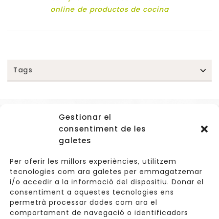
online de productos de cocina
Tags
Gestionar el
Accessos
consentiment de les
Navegació
galetes
Informació Legal
Per oferir les millors experiències, utilitzem
tecnologies com ara galetes per emmagatzemar
i/o accedir a la informació del dispositiu. Donar el
consentiment a aquestes tecnologies ens
Carrer de Valldoreix 45, 08172 Sant Cugat del Vallès
permetrà processar dades com ara el
comportament de navegació o identificadors
933 157 807 | 691967537