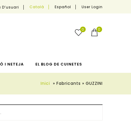
User Login
Català
Español
 D’usuari
0
0
Ó I NETEJA
EL BLOG DE CUINETES
Inici
»
Fabricants
»
GUZZINI
.