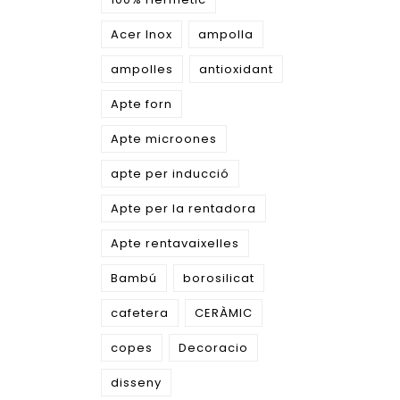
Acer Inox
ampolla
ampolles
antioxidant
Apte forn
Apte microones
apte per inducció
Apte per la rentadora
Apte rentavaixelles
Bambú
borosilicat
cafetera
CERÀMIC
copes
Decoracio
disseny