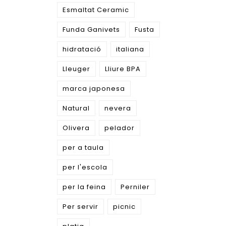
Esmaltat Ceramic
Funda Ganivets
Fusta
hidratació
italiana
Lleuger
Lliure BPA
marca japonesa
Natural
nevera
Olivera
pelador
per a taula
per l'escola
per la feina
Perniler
Per servir
picnic