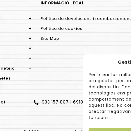
INFORMACIÓ LEGAL
Política de devolucions i reemborsament
Política de cookies
Site Map
Gest
 neteja
Per oferir les mil
netes
ara galetes per e
del dispositiu. D
tecnologies ens p
comportament de 
gat
933 157 807 | 691967537
aquest lloc. No co
afectar negativam
funcions.