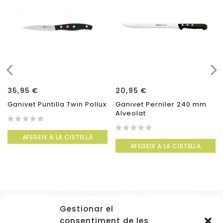
35,95
€
20,95
€
Ganivet Puntilla Twin Pollux
Ganivet Perniler 240 mm
Alveolat
0
AFEGEIX A LA CISTELLA
out
0
AFEGEIX A LA CISTELLA
of
out
5
of
5
Gestionar el
Accessos
consentiment de les