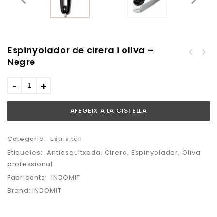
Espinyolador de cirera i oliva –
Ratlladora de cítrics
Negre
Descorazonador de
amb tallador
maduixes
d'espirals
14,95
€
AFEGEIX A LA CISTELLA
Categoria:
Estris tall
Etiquetes:
Antiesquitxada
,
Cirera
,
Espinyolador
,
Oliva
,
professional
Fabricants:
INDOMIT
Brand:
INDOMIT