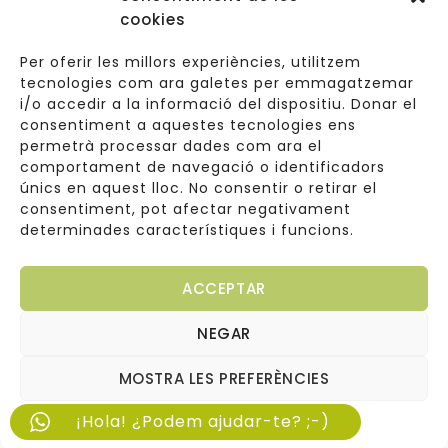
Navegació
cookies
Informació Legal
Per oferir les millors experiències, utilitzem
tecnologies com ara galetes per emmagatzemar
i/o accedir a la informació del dispositiu. Donar el
consentiment a aquestes tecnologies ens
Carrer de Valldoreix 45, 08172 Sant Cugat del Vallès
permetrà processar dades com ara el
comportament de navegació o identificadors
933 157 807 | 691967537
únics en aquest lloc. No consentir o retirar el
consentiment, pot afectar negativament
info@cuinetes.shop
determinades característiques i funcions.
ACCEPTAR
NEGAR
Copyright © 2026
Web dissenyada per
Cuinetes
MOSTRA LES PREFERÈNCIES
Arantxaengancha
¡Hola! ¿Podem ajudar-te? ;-)
Política de cookies