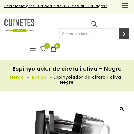
Enviament gratuït a partir de 39€ fins al 31 d' agost
0
0
Espinyolador de cirera i oliva – Negre
Home
»
Botiga
»
Espinyolador de cirera i oliva –
Negre
🔍