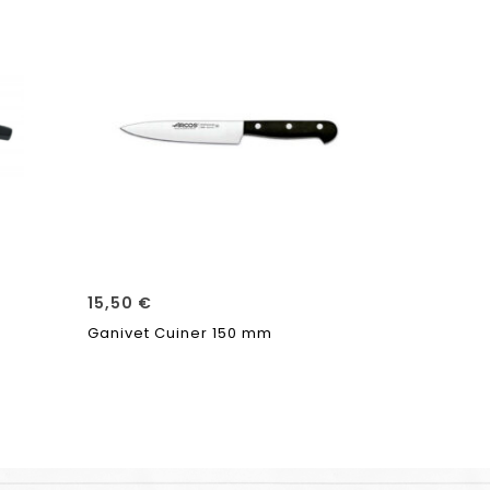
15,50
€
24,90
€
Ganivet Cuiner 150 mm
Ratllador 