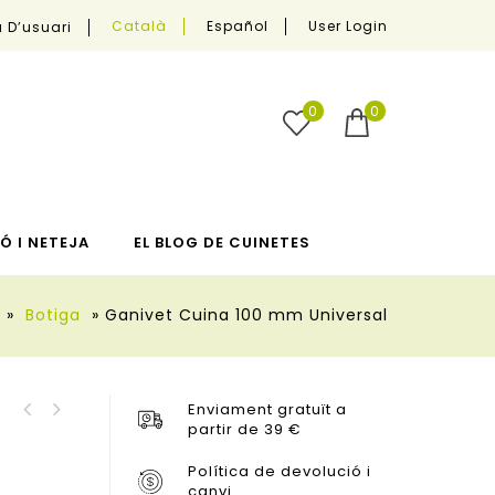
User Login
Català
Español
 D’usuari
0
0
Ó I NETEJA
EL BLOG DE CUINETES
»
Botiga
»
Ganivet Cuina 100 mm Universal
Enviament gratuït a
Ganivet Carn Mànec
partir de 39 €
Fusta
Política de devolució i
canvi