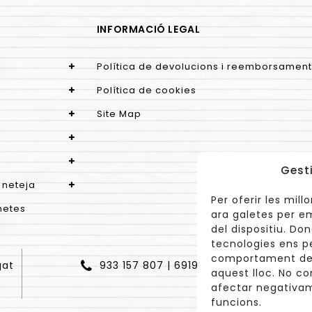
INFORMACIÓ LEGAL
Política de devolucions i reemborsament
Política de cookies
Site Map
Gest
 neteja
Per oferir les mil
netes
ara galetes per e
del dispositiu. D
tecnologies ens p
comportament de 
gat
933 157 807 | 691967537
aquest lloc. No co
afectar negativam
funcions.