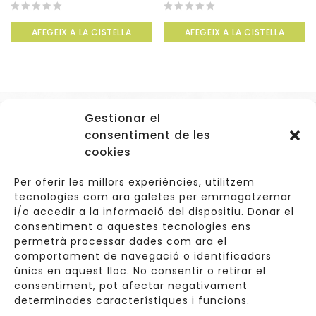
0
0
AFEGEIX A LA CISTELLA
AFEGEIX A LA CISTELLA
out
out
of
of
5
5
Gestionar el
Accessos
consentiment de les
Navegació
cookies
Informació Legal
Per oferir les millors experiències, utilitzem
tecnologies com ara galetes per emmagatzemar
i/o accedir a la informació del dispositiu. Donar el
consentiment a aquestes tecnologies ens
Carrer de Valldoreix 45, 08172 Sant Cugat del Vallès
permetrà processar dades com ara el
comportament de navegació o identificadors
933 157 807 | 691967537
únics en aquest lloc. No consentir o retirar el
consentiment, pot afectar negativament
info@cuinetes.shop
determinades característiques i funcions.