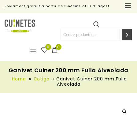
Enviament gratuït a partir de 39€ fins al 31 d' agost
0
0
Ganivet Cuiner 200 mm Fulla Alveolada
Home
»
Botiga
»
Ganivet Cuiner 200 mm Fulla
Alveolada
🔍