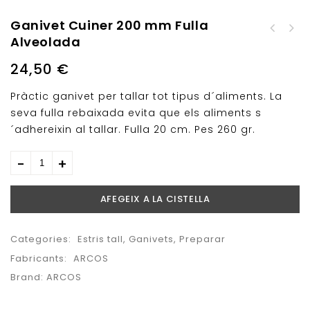
Ganivet Cuiner 200 mm Fulla
Ganivet Cuiner 200 mm
Alveolada
Universal
24,50
€
Pràctic ganivet per tallar tot tipus d´aliments. La
seva fulla rebaixada evita que els aliments s
´adhereixin al tallar. Fulla 20 cm. Pes 260 gr.
AFEGEIX A LA CISTELLA
Categories:
Estris tall
,
Ganivets
,
Preparar
Fabricants:
ARCOS
Brand:
ARCOS