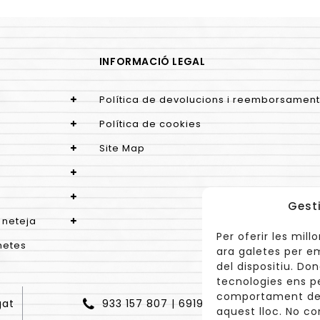
INFORMACIÓ LEGAL
Política de devolucions i reemborsament
Política de cookies
Site Map
Gest
 neteja
Per oferir les mil
netes
ara galetes per e
del dispositiu. D
tecnologies ens p
comportament de 
gat
933 157 807 | 691967537
aquest lloc. No co