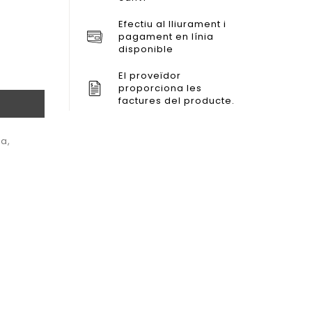
Efectiu al lliurament i
pagament en línia
disponible
El proveïdor
proporciona les
factures del producte.
la
,