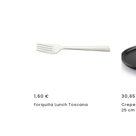
1,60
€
30,6
Forquilla Lunch Toscana
Crepe
25 cm