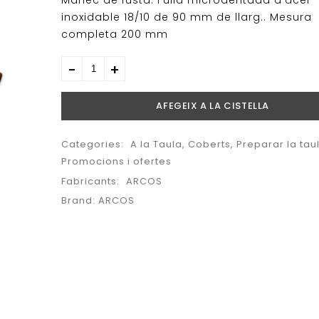
Mànec de fusta. Fulla microdentada d’acer
inoxidable 18/10 de 90 mm de llarg.. Mesura
completa 200 mm
AFEGEIX A LA CISTELLA
Categories:
A la Taula
,
Coberts
,
Preparar la tau
Promocions i ofertes
Fabricants:
ARCOS
Brand:
ARCOS