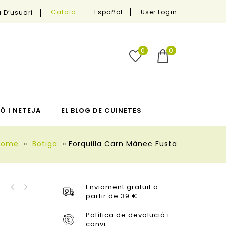
User Login
Català
Español
 D’usuari
0
0
Ó I NETEJA
EL BLOG DE CUINETES
Home
»
Botiga
»
Forquilla Carn Mànec Fusta
Enviament gratuït a
Forquilla Lunch
partir de 39 €
Dock Escorredor de
Toscana
Coberts Gris
Política de devolució i
canvi