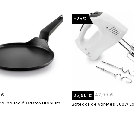
-25%
5
€
47,90
€
35,90
€
ra Inducció CasteyTitanium
Batedor de varetes 300W L