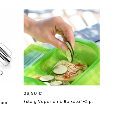
26,90
€
27,50
€
–
Estoig Vapor amb Reixeta 1-2 p.
Planxa Vi
acor
Desmunta