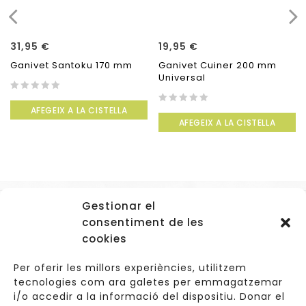
31,95
€
19,95
€
Ganivet Santoku 170 mm
Ganivet Cuiner 200 mm
Universal
0
AFEGEIX A LA CISTELLA
out
0
AFEGEIX A LA CISTELLA
of
out
5
of
5
Gestionar el
Accessos
consentiment de les
Navegació
cookies
Informació Legal
Per oferir les millors experiències, utilitzem
tecnologies com ara galetes per emmagatzemar
i/o accedir a la informació del dispositiu. Donar el