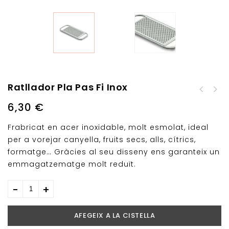
Ratllador Pla Pas Fi Inox
Ratllador Pas Gruixut
6,30
€
Inox
Frabricat en acer inoxidable, molt esmolat, ideal
per a vorejar canyella, fruits secs, alls, cítrics,
formatge… Gràcies al seu disseny ens garanteix un
emmagatzematge molt reduït.
AFEGEIX A LA CISTELLA