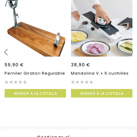
59,90
€
38,90
€
Perniler Giratori Regulable
Mandolina V + 5 cuchilles
0
0
AFEGEIX A LA CISTELLA
AFEGEIX A LA CISTELLA
out
out
of
of
5
5