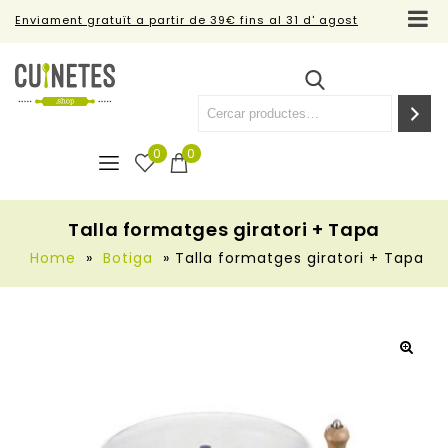
Enviament gratuït a partir de 39€ fins al 31 d' agost
0
0
Talla formatges giratori + Tapa
Home
»
Botiga
»
Talla formatges giratori + Tapa
🔍