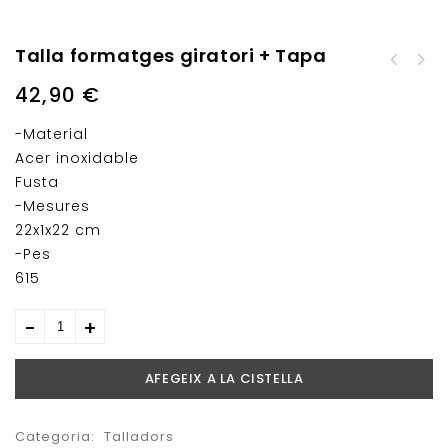
Talla formatges giratori + Tapa
Perniler plegable +
Perniler Giratori
Giratori bambú + Inox
42,90
€
Regulable
-Material
Acer inoxidable
Fusta
-Mesures
22x1x22 cm
-Pes
615
AFEGEIX A LA CISTELLA
Categoria:
Talladors