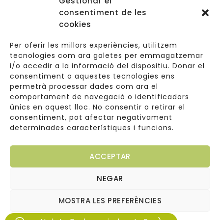
Gestionar el
Accessos
consentiment de les
Navegació
cookies
Informació Legal
Per oferir les millors experiències, utilitzem
tecnologies com ara galetes per emmagatzemar
i/o accedir a la informació del dispositiu. Donar el
consentiment a aquestes tecnologies ens
Carrer de Valldoreix 45, 08172 Sant Cugat del Vallès
permetrà processar dades com ara el
comportament de navegació o identificadors
933 157 807 | 691967537
únics en aquest lloc. No consentir o retirar el
consentiment, pot afectar negativament
info@cuinetes.shop
determinades característiques i funcions.
ACCEPTAR
NEGAR
Copyright © 2026
Web dissenyada per
Cuinetes
MOSTRA LES PREFERÈNCIES
Arantxaengancha