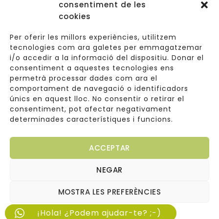
consentiment de les
Navegació
cookies
Informació Legal
Per oferir les millors experiències, utilitzem
tecnologies com ara galetes per emmagatzemar
i/o accedir a la informació del dispositiu. Donar el
consentiment a aquestes tecnologies ens
Carrer de Valldoreix 45, 08172 Sant Cugat del Vallès
permetrà processar dades com ara el
comportament de navegació o identificadors
933 157 807 | 691967537
únics en aquest lloc. No consentir o retirar el
consentiment, pot afectar negativament
info@cuinetes.shop
determinades característiques i funcions.
ACCEPTAR
NEGAR
Copyright © 2026
Web dissenyada per
Cuinetes
MOSTRA LES PREFERÈNCIES
Arantxaengancha
¡Hola! ¿Podem ajudar-te? ;-)
Política de cookies