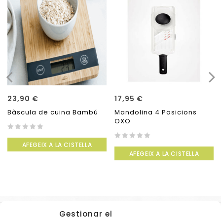
23,90
€
17,95
€
Bàscula de cuina Bambú
Mandolina 4 Posicions
OXO
0
AFEGEIX A LA CISTELLA
out
0
AFEGEIX A LA CISTELLA
of
out
5
of
5
Gestionar el
Accessos