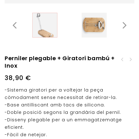
Perniler plegable + Giratori bambú +
Saler Quadrat Tapa
Inox
Talla formatges
Acrílica 11x11cm
giratori + Tapa
38,90
€
-Sistema giratori per a voltejar la peça
còmodament sense necessitat de retirar-la.
-Base antilliscant amb tacs de silicona.
-Doble posició segons la grandària del pernil.
-Disseny plegable per a un emmagatzematge
eficient.
-Fàcil de netejar.