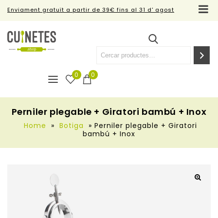
Enviament gratuït a partir de 39€ fins al 31 d' agost
0
0
Perniler plegable + Giratori bambú + Inox
Home
»
Botiga
»
Perniler plegable + Giratori
bambú + Inox
🔍