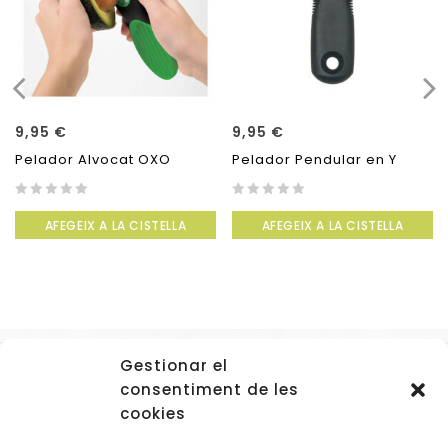
9,95
€
9,95
€
Pelador Alvocat OXO
Pelador Pendular en Y
0
0
AFEGEIX A LA CISTELLA
AFEGEIX A LA CISTELLA
out
out
of
of
5
5
Gestionar el
Accessos
consentiment de les
Navegació
cookies
Informació Legal