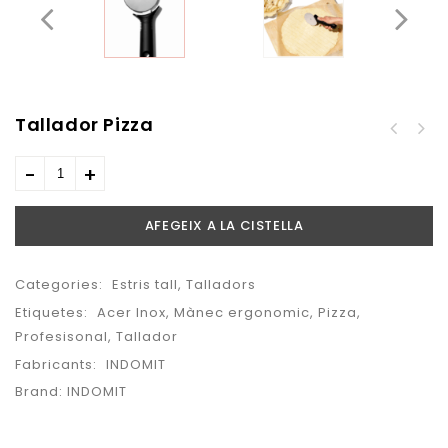
Tallador Pizza
Descorazonador de
Recipient rectangular
maduixes
9,95
€
EcoInox 800ml
AFEGEIX A LA CISTELLA
Categories:
Estris tall
,
Talladors
Etiquetes:
Acer Inox
,
Mànec ergonomic
,
Pizza
,
Profesisonal
,
Tallador
Fabricants:
INDOMIT
Brand:
INDOMIT