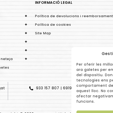
INFORMACIÓ LEGAL
Política de devolucions i reemborsament
Política de cookies
Site Map
Gest
 neteja
Per oferir les mil
netes
ara galetes per e
del dispositiu. D
tecnologies ens p
comportament de 
gat
933 157 807 | 691967537
aquest lloc. No co
afectar negativam
funcions.