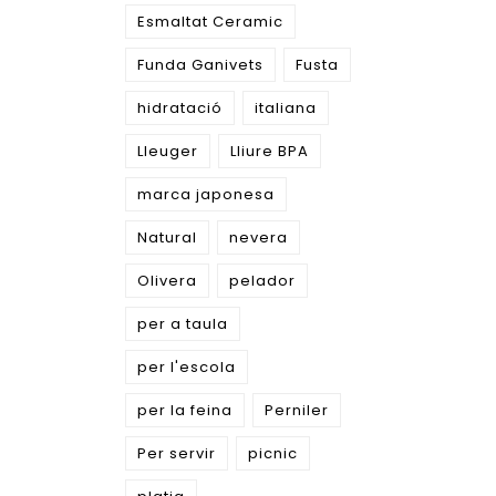
Esmaltat Ceramic
Funda Ganivets
Fusta
hidratació
italiana
Lleuger
Lliure BPA
marca japonesa
Natural
nevera
Olivera
pelador
per a taula
per l'escola
per la feina
Perniler
Per servir
picnic