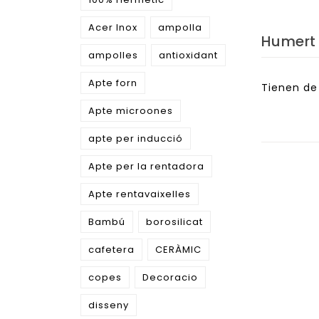
Acer Inox
ampolla
Humert
ampolles
antioxidant
Apte forn
Tienen de
Apte microones
apte per inducció
Apte per la rentadora
Apte rentavaixelles
Bambú
borosilicat
cafetera
CERÀMIC
copes
Decoracio
disseny