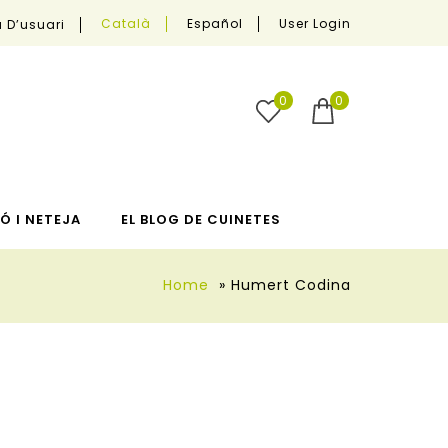
User Login
Català
Español
 D’usuari
0
0
Ó I NETEJA
EL BLOG DE CUINETES
Home
»
Humert Codina