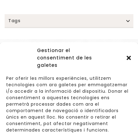
Tags
Gestionar el
Accessos
consentiment de les
Navegació
galetes
Informació Legal
Per oferir les millors experiències, utilitzem
tecnologies com ara galetes per emmagatzemar
i/o accedir a la informació del dispositiu. Donar el
consentiment a aquestes tecnologies ens
Carrer de Valldoreix 45, 08172 Sant Cugat del Vallès
permetrà processar dades com ara el
comportament de navegació o identificadors
933 157 807 | 691967537
únics en aquest lloc. No consentir o retirar el
consentiment, pot afectar negativament
info@cuinetes.shop
determinades característiques i funcions.