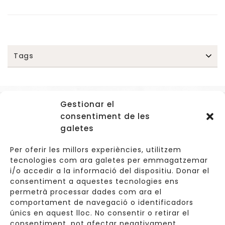
Tags
Gestionar el
Accessos
consentiment de les
Navegació
galetes
Informació Legal
Per oferir les millors experiències, utilitzem
tecnologies com ara galetes per emmagatzemar
i/o accedir a la informació del dispositiu. Donar el
consentiment a aquestes tecnologies ens
Carrer de Valldoreix 45, 08172 Sant Cugat del Vallès
permetrà processar dades com ara el
comportament de navegació o identificadors
933 157 807 | 691967537
únics en aquest lloc. No consentir o retirar el
consentiment, pot afectar negativament