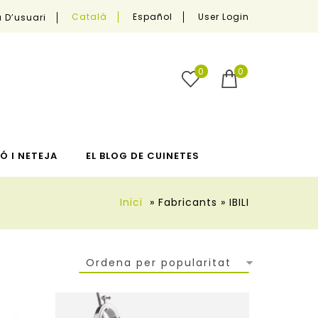
User Login
Català
Español
 D’usuari
0
0
Ó I NETEJA
EL BLOG DE CUINETES
Inici
»
Fabricants
»
IBILI
Ordena per popularitat