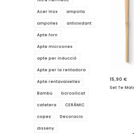
Acer Inox
ampolla
ampolles
antioxidant
Apte forn
Apte microones
apte per inducció
Apte per la rentadora
15,90
€
Apte rentavaixelles
Set Te Mat
Bambú
borosilicat
cafetera
CERÀMIC
copes
Decoracio
disseny