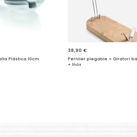
38,90
€
lla Plàstica 10cm
Perniler plegable + Giratori 
+ Inox