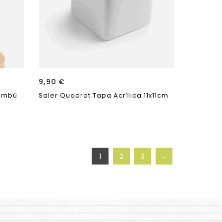
9,90
€
bambú
Saler Quadrat Tapa Acrílica 11x11cm
1
2
3
→