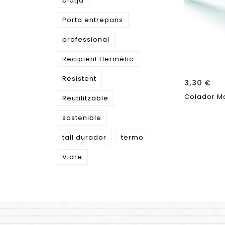
platja
Porta entrepans
professional
Recipient Hermètic
Resistent
3,30
€
Colador Ma
Reutilitzable
sostenible
tall durador
termo
Vidre