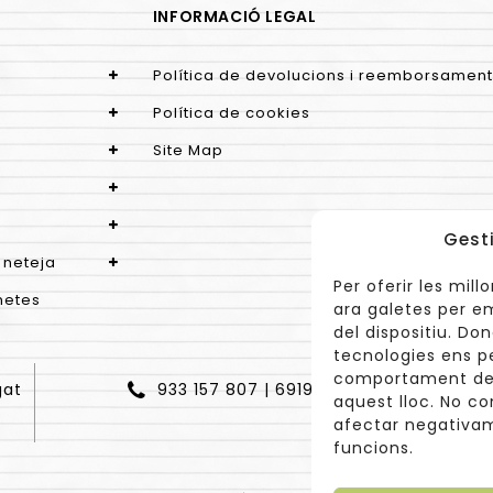
INFORMACIÓ LEGAL
Política de devolucions i reemborsament
Política de cookies
Site Map
Gest
 neteja
Per oferir les mil
netes
ara galetes per e
del dispositiu. D
tecnologies ens p
comportament de 
gat
933 157 807 | 691967537
aquest lloc. No co
afectar negativam
funcions.