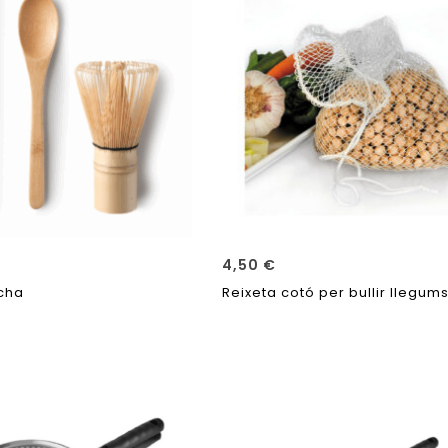
4,50
€
cha
Reixeta cotó per bullir llegum