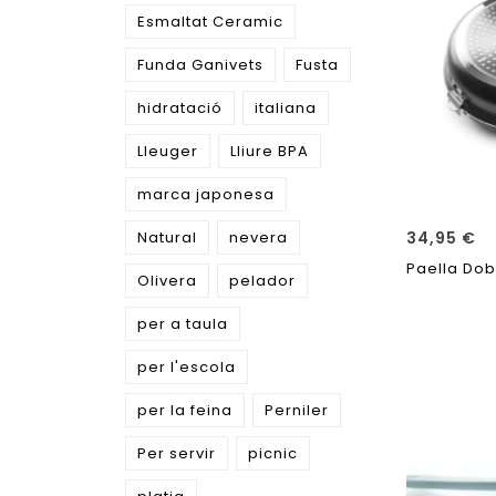
Esmaltat Ceramic
Funda Ganivets
Fusta
hidratació
italiana
Lleuger
Lliure BPA
marca japonesa
34,95
€
Natural
nevera
Paella Dob
Olivera
pelador
per a taula
per l'escola
per la feina
Perniler
Per servir
picnic