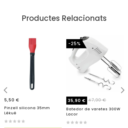
Productes Relacionats
-25%
5,50
€
47,90
€
35,90
€
Pinzell silicona 35mm
Batedor de varetes 300W
Lékué
Lacor
0
0