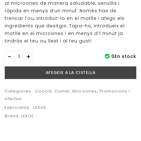
al microones de manera saludable, senzilla i
ràpida en menys d’un minut. Només has de
trencar l’ou, introduir-lo en el motlle i afegir els
ingredients que desitgis. Tapa-ho, introdueix el
motlle en el microones i en menys d’1 minut ja
tindràs el teu ou llest i al teu gust!
0En stock
AFEGEIX A LA CISTELLA
Categories:
Cocció
,
Cuinar
,
Microones
,
Promocions i
ofertes
Fabricants:
LEKUE
Brand:
LEKUE