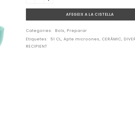
AFEGEIX A LA CISTELLA
Categories:
Bols
,
Preparar
Etiquetes:
51 CL
,
Apte microones
,
CERÀMIC
,
DIVE
RECIPIENT