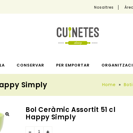
Nosaltres
Àrea
LA
CONSERVAR
PER EMPORTAR
ORGANITZACI
 Happy Simply
Home
»
Bot
Bol Ceràmic Assortit 51 cl
Happy Simply
🔍
3,90
€