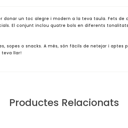
er donar un toc alegre i modern a la teva taula. Fets de
ials. El conjunt inclou quatre bols en diferents tonalitat
tres, sopes o snacks. A més, són fàcils de netejar i aptes 
teva llar!
Productes Relacionats