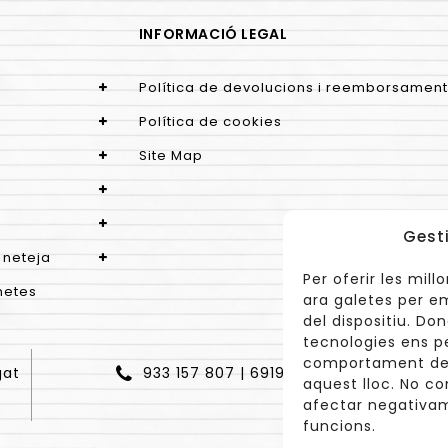
INFORMACIÓ LEGAL
Política de devolucions i reemborsament
Política de cookies
Site Map
Gest
 neteja
Per oferir les mil
netes
ara galetes per e
del dispositiu. D
tecnologies ens p
comportament de 
gat
933 157 807 | 691967537
aquest lloc. No co
afectar negativam
funcions.