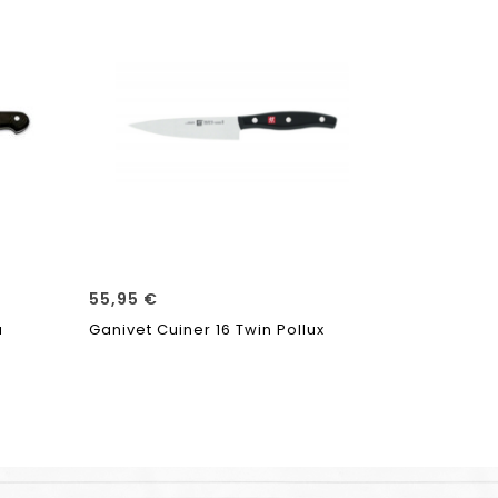
55,95
€
10,95
€
a
Ganivet Cuiner 16 Twin Pollux
Ganivet Cu