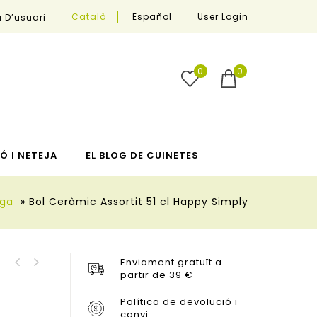
User Login
Català
Español
 D’usuari
0
0
Ó I NETEJA
EL BLOG DE CUINETES
iga
»
Bol Ceràmic Assortit 51 cl Happy Simply
Enviament gratuït a
Ampolla de Vidre
partir de 39 €
Bol Vidre Borosilicat
Reciclat 1.5 L
11,5 cm
Política de devolució i
canvi