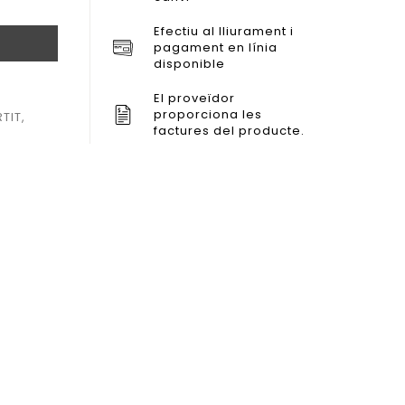
Efectiu al lliurament i
pagament en línia
disponible
El proveïdor
proporciona les
RTIT
,
factures del producte.