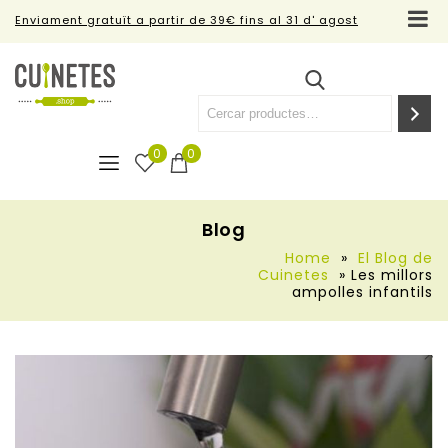
Enviament gratuït a partir de 39€ fins al 31 d' agost
0
0
Blog
Home
»
El Blog de
Cuinetes
»
Les millors
ampolles infantils