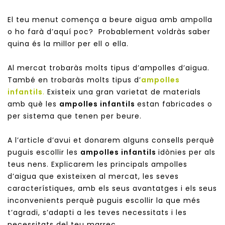
El teu menut comença a beure aigua amb ampolla
o ho farà d’aquí poc? Probablement voldràs saber
quina és la millor per ell o ella.
Al mercat trobaràs molts tipus d’ampolles d’aigua.
També en trobaràs molts tipus d’
ampolles
infantils
.
Existeix una gran varietat de materials
amb què les
ampolles infantils
estan fabricades o
per sistema que tenen per beure.
A l’article d’avui et donarem alguns consells perquè
puguis escollir les
ampolles infantils
idònies per als
teus nens. Explicarem les principals ampolles
d’aigua que existeixen al mercat, les seves
característiques, amb els seus avantatges i els seus
inconvenients perquè puguis escollir la que més
t’agradi, s’adapti a les teves necessitats i les
necessitats del teu marrec.