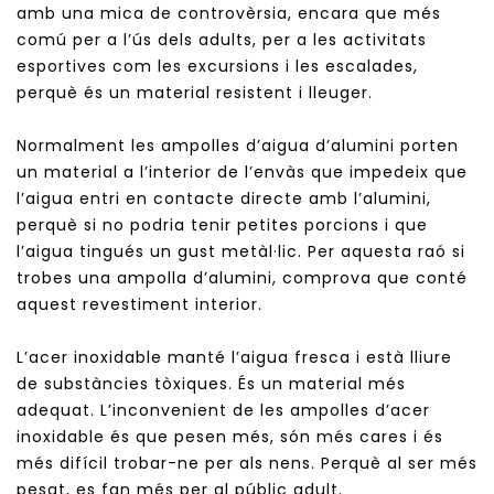
amb una mica de controvèrsia, encara que més
comú per a l’ús dels adults, per a les activitats
esportives com les excursions i les escalades,
perquè és un material resistent i lleuger.
Normalment les ampolles d’aigua d’alumini porten
un material a l’interior de l’envàs que impedeix que
l’aigua entri en contacte directe amb l’alumini,
perquè si no podria tenir petites porcions i que
l’aigua tingués un gust metàl·lic. Per aquesta raó si
trobes una ampolla d’alumini, comprova que conté
aquest revestiment interior.
L’acer inoxidable manté l’aigua fresca i està lliure
de substàncies tòxiques. És un material més
adequat. L’inconvenient de les ampolles d’acer
inoxidable és que pesen més, són més cares i és
més difícil trobar-ne per als nens. Perquè al ser més
pesat, es fan més per al públic adult.