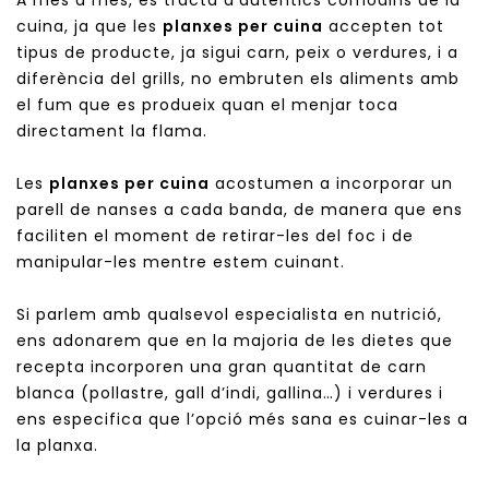
A més a més, es tracta d’autèntics comodins de la
cuina, ja que les
planxes per cuina
accepten tot
tipus de producte, ja sigui carn, peix o verdures, i a
diferència del grills, no embruten els aliments amb
el fum que es produeix quan el menjar toca
directament la flama.
Les
planxes per cuina
acostumen a incorporar un
parell de nanses a cada banda, de manera que ens
faciliten el moment de retirar-les del foc i de
manipular-les mentre estem cuinant.
Si parlem amb qualsevol especialista en nutrició,
ens adonarem que en la majoria de les dietes que
recepta incorporen una gran quantitat de carn
blanca (pollastre, gall d’indi, gallina…) i verdures i
ens especifica que l’opció més sana es cuinar-les a
la planxa.