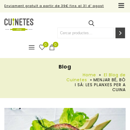
Enviament gratuït a partir de 39€ fins al 31 d' agost
0
0
Blog
Home
»
El Blog de
Cuinetes
»
MENJAR BÉ, BÒ
I SÀ: LES PLANXES PER A
CUINA