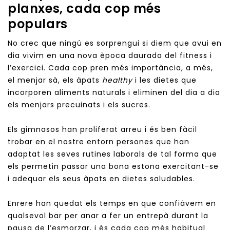
planxes, cada cop més
populars
No crec que ningú es sorprengui si diem que avui en
dia vivim en una nova època daurada del fitness i
l’exercici. Cada cop pren més importància, a més,
el menjar sà, els àpats
healthy
i les dietes que
incorporen aliments naturals i eliminen del dia a dia
els menjars precuinats i els sucres.
Els gimnasos han proliferat arreu i és ben fàcil
trobar en el nostre entorn persones que han
adaptat les seves rutines laborals de tal forma que
els permetin passar una bona estona exercitant-se
i adequar els seus àpats en dietes saludables.
Enrere han quedat els temps en que confiàvem en
qualsevol bar per anar a fer un entrepà durant la
pausa de l’esmorzar, i és cada cop més habitual